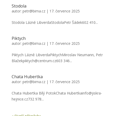
Stodola
autor:
petr@bima.cz
|
17. července 2025
Stodola Lázně LibverdaStodolaPetr Šádek602 410...
Piktych
autor:
petr@bima.cz
|
17. července 2025
Piktych Lázně LibverdaPiktychMiroslav Neumann, Petr
Blažekpiktych@centrum.cz603 346...
Chata Hubertka
autor:
petr@bima.cz
|
17. července 2025
Chata Hubertka Bílý PotokChata Hubertkainfo@jiskra-
hejnice.cz732 978...
« Starší příspěvky