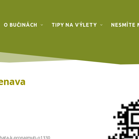
O BUČINÁCH
TIPY NA VÝLETY
NESMÍTE 
penava
chata-k-pronajmuti-o1330