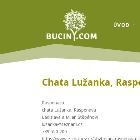
ÚVOD
Chata Lužanka, Ras
Raspenava
chata Lužanka, Raspenava
Ladislava a Milan Štěpánovi
luzanka@seznam.cz
739 550 200
https://www.e-chalupy.cz/ubytovani-raspenava-